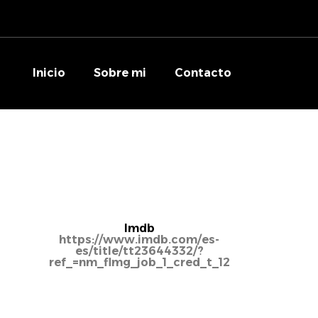
Inicio
Sobre mi
Contacto
Imdb
https://www.imdb.com/es-
es/title/tt23644332/?
ref_=nm_flmg_job_1_cred_t_12