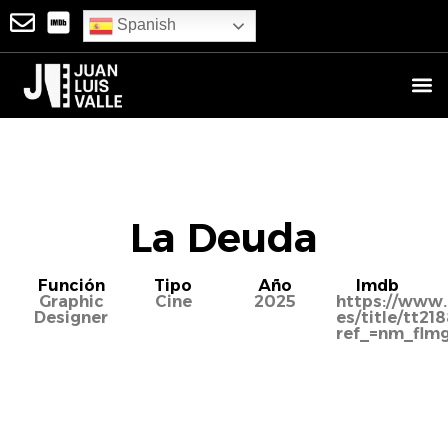
Spanish
La Deuda
Función
Tipo
Año
Imdb
Graphic
Cine
2025
https://www
Designer
es/title/tt2
ref_=nm_flmg