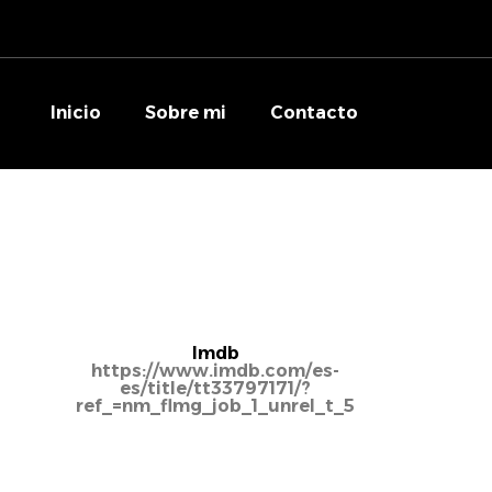
Inicio
Sobre mi
Contacto
Imdb
https://www.imdb.com/es-
es/title/tt33797171/?
ref_=nm_flmg_job_1_unrel_t_5